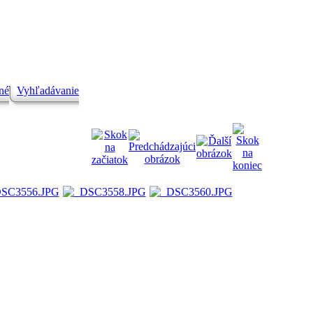
né
Vyhľadávanie