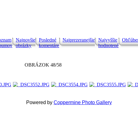
oznam
Najnovšie
Posledné
Najprezeranejšie
Najvyššie
Obľúbe
lbumov
obrázky
komentáre
hodnotené
OBRÁZOK 48/58
Powered by
Coppermine Photo Gallery