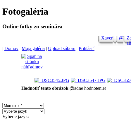
Fotogaléria
Online
store
Online fotky zo seminára
Symantec
Xaver
@
Z
a
shop
|
Domov
|
Moja galéria
|
Upload súboru
|
Prihlásiť
|
Shop
Adobe
Software
Hodnotiť tento obrázok
(žiadne hodnotenie)
Online
store
Windows
Vyberte jazyk:
Software