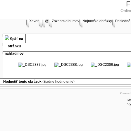
Online
F
store
Onlin
Symantec
Xaver
@
Zoznam albumov
Najnovšie obrázky
Posledné
shop
Online
store
Windows
Software
Online
store
Microsoft
Hodnotiť tento obrázok
(žiadne hodnotenie)
Software
Online
Powered
store
Software
Store
Shop
Borland
Software