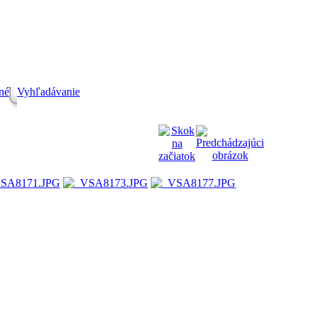
né
Vyhľadávanie