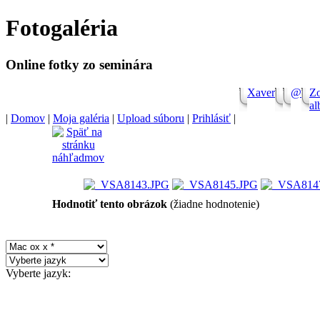
Fotogaléria
Shop
Microsoft
Online fotky zo seminára
Software
Xaver
@
Z
a
Online
|
Domov
|
Moja galéria
|
Upload súboru
|
Prihlásiť
|
store
Software
Store
Online
Hodnotiť tento obrázok
(žiadne hodnotenie)
store
Borland
Software
Vyberte jazyk:
shop
Shop