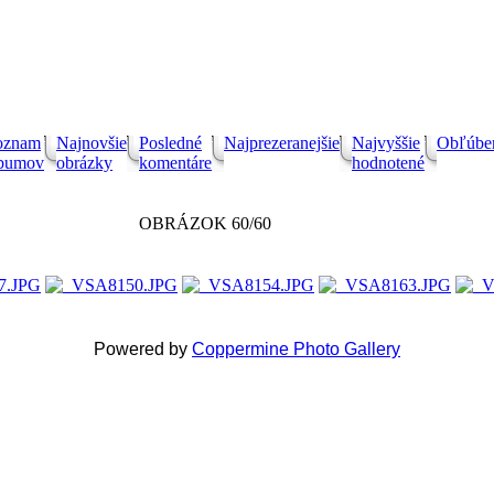
oznam
Najnovšie
Posledné
Najprezeranejšie
Najvyššie
Obľúbe
lbumov
obrázky
komentáre
hodnotené
OBRÁZOK 60/60
Powered by
Coppermine Photo Gallery