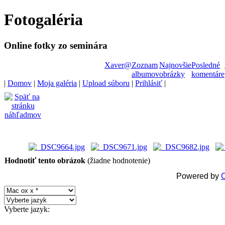
Fotogaléria
Shop
Autodesk
Online fotky zo seminára
Software
Xaver
@
Zoznam
Najnovšie
Posledné
albumov
obrázky
komentáre
Online
|
Domov
|
Moja galéria
|
Upload súboru
|
Prihlásiť
|
store
Shop
Software
Hodnotiť tento obrázok
(žiadne hodnotenie)
Shop
Powered by
C
Adobe
Software
Vyberte jazyk: