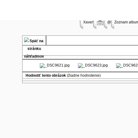
Online
store
Symantec
shop
Xaver
@
Zoznam albu
Online
store
MAC
Software
Online
store
Microsoft
Software
Shop
Windows
Hodnotiť tento obrázok
(žiadne hodnotenie)
Software
Shop
Adobe
Software
Shop
Borland
Software
shop