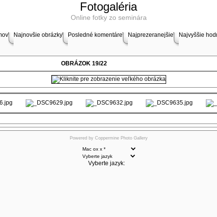
Fotogaléria
Online fotky zo seminára
mov
Najnovšie obrázky
Posledné komentáre
Najprezeranejšie
Najvyššie hod
OBRÁZOK 19/22
Powered by
Coppermine Photo Gallery
Vyberte jazyk: