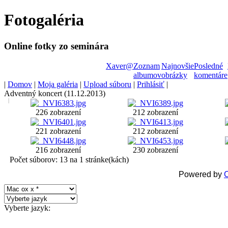
Fotogaléria
Shop
VMware
Online fotky zo seminára
Software
Xaver
@
Zoznam
Najnovšie
Posledné
Online
albumov
obrázky
komentáre
store
|
Domov
|
Moja galéria
|
Upload súboru
|
Prihlásiť
|
Adobe
Adventný koncert (11.12.2013)
Software
226 zobrazení
212 zobrazení
Shop
221 zobrazení
212 zobrazení
Microsoft
216 zobrazení
230 zobrazení
Software
Počet súborov: 13 na 1 stránke(kách)
Powered by
C
Online
store
Vyberte jazyk:
Borland