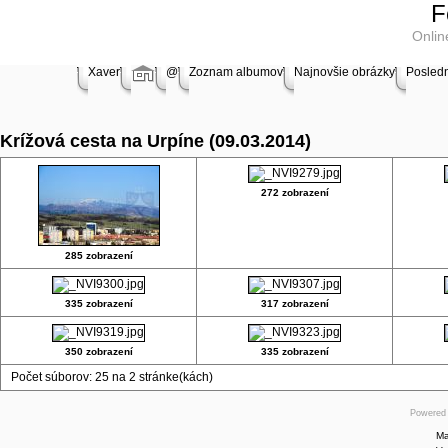
Online
F
store
Onlin
Windows
Xaver
@
Zoznam albumov
Najnovšie obrázky
Posled
Software
Shop
Krížová cesta na Urpíne (09.03.2014)
MAC
Software
272 zobrazení
Online
store
Borland
Software
285 zobrazení
shop
Online
store
335 zobrazení
317 zobrazení
Shop
Software
350 zobrazení
335 zobrazení
Online
Počet súborov: 25 na 2 stránke(kách)
store
Powered
Symantec