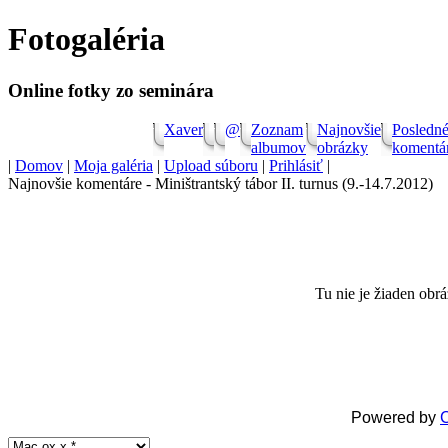
Fotogaléria
Online
store
Online fotky zo seminára
VMware
Software
Xaver
@
Zoznam
Najnovšie
Posledn
albumov
obrázky
komentá
Shop
|
Domov
|
Moja galéria
|
Upload súboru
|
Prihlásiť
|
Windows
Najnovšie komentáre - Miništrantský tábor II. turnus (9.-14.7.2012)
Software
Online
store
Tu nie je žiaden obrá
Shop
Software
Online
store
Powered by
C