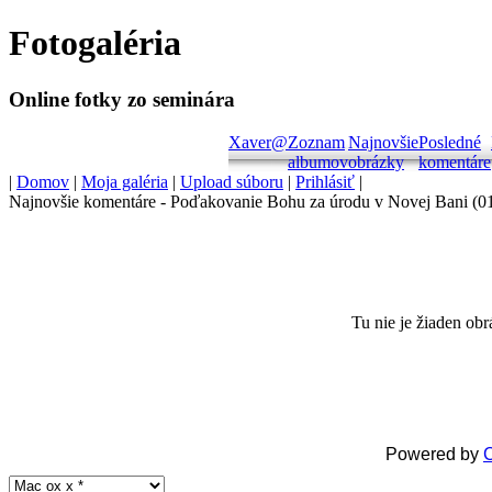
Fotogaléria
Shop
Symantec
Online fotky zo seminára
shop
Xaver
@
Zoznam
Najnovšie
Posledné
Online
albumov
obrázky
komentáre
store
|
Domov
|
Moja galéria
|
Upload súboru
|
Prihlásiť
|
Software
Najnovšie komentáre - Poďakovanie Bohu za úrodu v Novej Bani (0
Store
Shop
VMware
Tu nie je žiaden obr
Software
Online
store
Windows
Powered by
C
Software