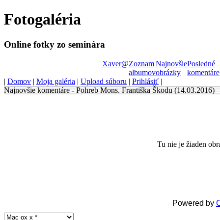
Fotogaléria
Shop
Symantec
Online fotky zo seminára
shop
Xaver
@
Zoznam
Najnovšie
Posledné
albumov
obrázky
komentáre
|
Domov
|
Moja galéria
|
Upload súboru
|
Prihlásiť
|
Najnovšie komentáre - Pohreb Mons. Františka Škodu (14.03.2016)
Online
store
VMware
Software
Tu nie je žiaden obr
Shop
Adobe
Software
Powered by
C
Online