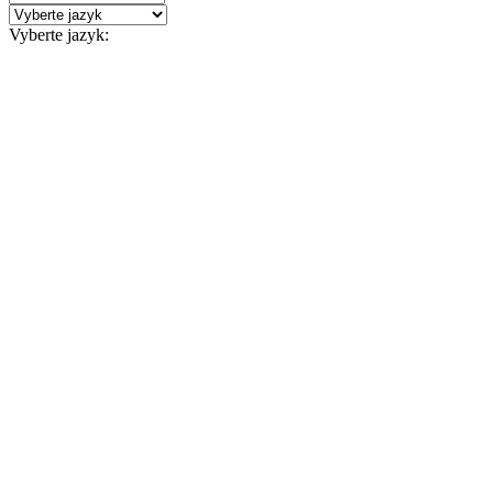
store
Vyberte jazyk:
Borland
Software
shop
Online
store
Microsoft
Software
Online
store
Autodesk
Software