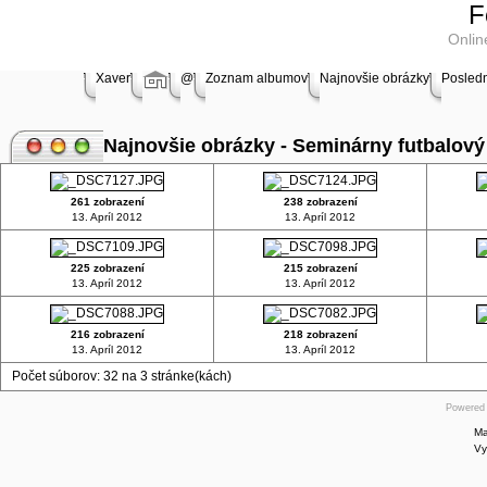
Online
F
store
Onlin
Shop
Software
Xaver
@
Zoznam albumov
Najnovšie obrázky
Posled
Shop
Adobe
Najnovšie obrázky - Seminárny futbalový 
Software
Shop
261 zobrazení
238 zobrazení
Borland
13. Apríl 2012
13. Apríl 2012
Software
shop
Shop
225 zobrazení
215 zobrazení
Software
13. Apríl 2012
13. Apríl 2012
Store
Online
216 zobrazení
218 zobrazení
store
13. Apríl 2012
13. Apríl 2012
Microsoft
Počet súborov: 32 na 3 stránke(kách)
Software
Powered
Online
store