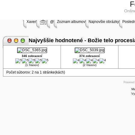
Online
F
store
Onlin
MAC
Xaver
@
Zoznam albumov
Najnovšie obrázky
Posled
Software
Online
Najvyššie hodnotené - Božie telo procesi
store
Adobe
346 zobrazení
374 zobrazení
Software
(1 hlasov)
(2 hlasov)
Shop
Počet súborov: 2 na 1 stránke(kách)
Symantec
Powered
shop
Online
store
Borland
Software
shop
Online
store